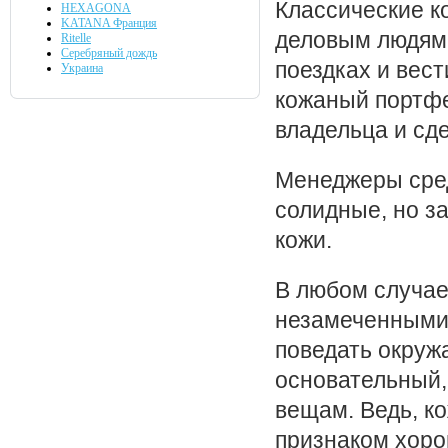
Классические к
HEXAGONA
KATANA Франция
деловым людям,
Ritelle
Серебряный дождь
поездках и вес
Украина
кожаный портфе
владельца и сд
Менеджеры сред
солидные, но з
кожи.
В любом случае
незамеченными.
поведать окруж
основательный
вещам. Ведь, к
признаком хоро