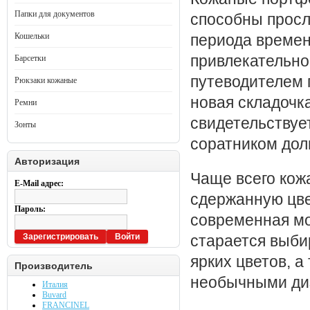
Папки для документов
способны просл
Кошельки
периода времен
привлекательно
Барсетки
путеводителем 
Рюкзаки кожаные
новая складочк
Ремни
свидетельствуе
Зонты
соратником долг
Авторизация
Чаще всего кож
E-Mail адрес:
сдержанную цве
Пароль:
современная мо
Зарегистрировать
Войти
старается выби
ярких цветов, 
Производитель
необычными ди
Италия
Buvard
FRANCINEL