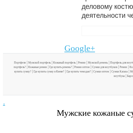
деловому костю
деятельности ч
Google+
|
|
|
|
|
Портфели
Мужской портфель
Кожаный портфель
Ремни
Мужской ремень
Портфель для ноут
|
|
|
|
|
|
портфель?
Кожаные ремни
Где купить ремень?
Ремни оптом
Сумки для ноутбуков
Ремни
Ко
|
|
|
|
|
купить сумку?
Где купить сумку в Киеве?
Где купить чемодан?
Сумки оптом
Сумки Katana
Му
|
ноутбука
Барс
.
Мужские кожаные с