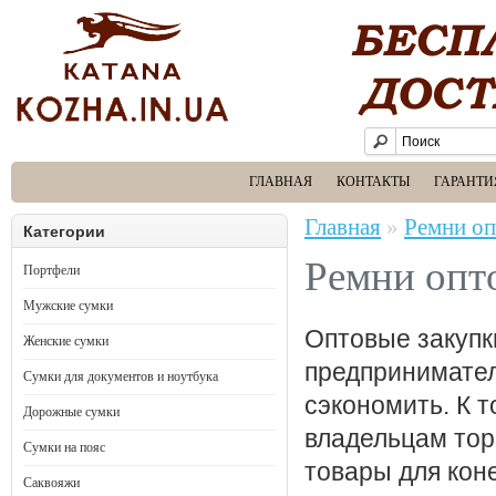
ГЛАВНАЯ
КОНТАКТЫ
ГАРАНТИ
Главная
»
Ремни о
Категории
Ремни опт
Портфели
Мужские сумки
Оптовые закупк
Женские сумки
предпринимател
Сумки для документов и ноутбука
сэкономить. К т
Дорожные сумки
владельцам тор
Сумки на пояс
товары для кон
Саквояжи