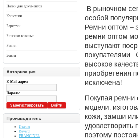
Папки для документов
В рыночном сег
Кошельки
особой популяр
Ремни оптом – 
Барсетки
ремни оптом мо
Рюкзаки кожаные
выступают поср
Ремни
покупателями. 
Зонты
высокое качест
Авторизация
приобретения п
исключена!
E-Mail адрес:
Пароль:
Покупая ремни 
Зарегистрировать
Войти
модели, изгото
кожи, замши ил
Производитель
удовлетворить 
Италия
Buvard
поэтому постоя
FRANCINEL