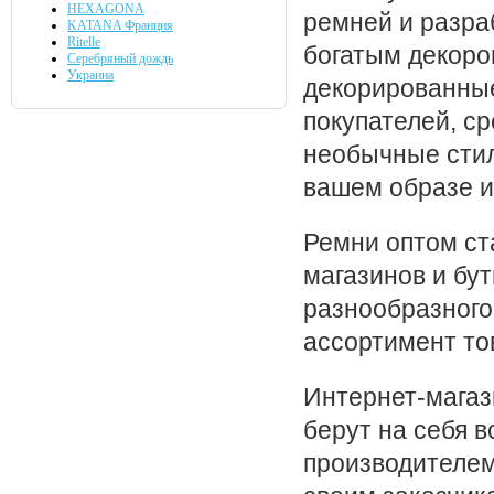
HEXAGONA
ремней и разра
KATANA Франция
Ritelle
богатым декоро
Серебряный дождь
Украина
декорированные
покупателей, с
необычные стил
вашем образе и
Ремни оптом ст
магазинов и бу
разнообразного 
ассортимент то
Интернет-мага
берут на себя в
производителем