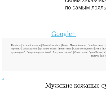
своим заказчик
по самым лоял
Google+
|
|
|
|
|
Портфели
Мужской портфель
Кожаный портфель
Ремни
Мужской ремень
Портфель для ноут
|
|
|
|
|
|
портфель?
Кожаные ремни
Где купить ремень?
Ремни оптом
Сумки для ноутбуков
Ремни
Ко
|
|
|
|
|
купить сумку?
Где купить сумку в Киеве?
Где купить чемодан?
Сумки оптом
Сумки Katana
Му
|
ноутбука
Барс
.
Мужские кожаные с